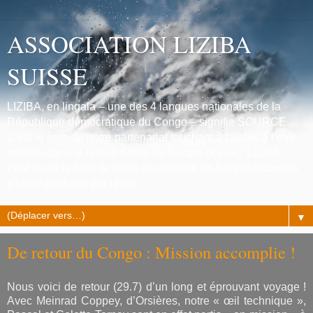
ASSOCIATION LIZIBA
SUISSE
LIZIBA, en lingala – une des 4 langues nationales de la
République démocratique du Congo – signifie SOURCE.
C'est le nom de notre partenariat touchant à l'accès à l'eau
potable dans la région rurale de Bulape (Kasaï). LIZIBA,
c'est aussi le nom de notre association en Suisse reconnue
d'utilité publique par l'Etat.
▼
De retour du Congo : Mission accomplie !
Nous voici de retour (29.7) d’un long et éprouvant voyage !
Avec Meinrad Coppey, d’Orsières, notre « œil technique »,