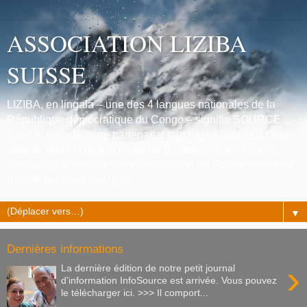
ASSOCIATION LIZIBA
SUISSE
LIZIBA, en lingala – une des 4 langues nationales de la
République démocratique du Congo – signifie SOURCE.
C'est le nom de notre partenariat touchant à l'accès à l'eau
potable dans la région rurale de Bulape (Kasaï). LIZIBA,
c'est aussi le nom de notre association en Suisse reconnue
d'utilité publique par l'Etat.
▼
Dernières informations
›
La dernière édition de notre petit journal
d'information InfoSource est arrivée. Vous pouvez
le télécharger ici. >>> Il comport...