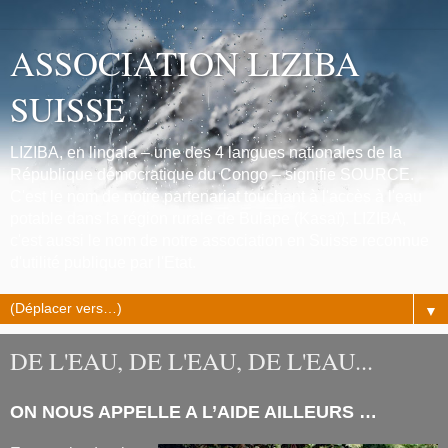
ASSOCIATION LIZIBA
SUISSE
LIZIBA, en lingala – une des 4 langues nationales de la
République démocratique du Congo – signifie SOURCE.
C'est le nom de notre partenariat touchant à l'accès à l'eau
potable dans la région rurale de Bulape (Kasaï). LIZIBA,
c'est aussi le nom de notre association en Suisse reconnue
d'utilité publique par l'Etat.
▼
DE L'EAU, DE L'EAU, DE L'EAU...
ON NOUS APPELLE A L’AIDE AILLEURS …